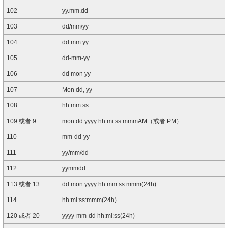
102
yy.mm.dd
103
dd/mm/yy
104
dd.mm.yy
105
dd-mm-yy
106
dd mon yy
107
Mon dd, yy
108
hh:mm:ss
109 或者 9
mon dd yyyy hh:mi:ss:mmmAM（或者 PM）
110
mm-dd-yy
111
yy/mm/dd
112
yymmdd
113 或者 13
dd mon yyyy hh:mm:ss:mmm(24h)
114
hh:mi:ss:mmm(24h)
120 或者 20
yyyy-mm-dd hh:mi:ss(24h)