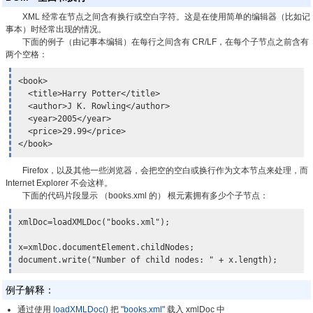
XML 经常在节点之间含有换行或空白字符。这是在使用简单的编辑器（比如记
事本）时经常出现的情况。
下面的例子（由记事本编辑）在每行之间含有 CR/LF，在每个子节点之前含有
两个空格：
<book>

  <title>Harry Potter</title>

  <author>J K. Rowling</author>

  <year>2005</year>

  <price>29.99</price>

</book>
Firefox，以及其他一些浏览器，会把空的空白或换行作为文本节点来处理，而
Internet Explorer 不会这样。
下面的代码片段显示 （books.xml 的） 根元素拥有多少个子节点：
xmlDoc=loadXMLDoc("books.xml");

x=xmlDoc.documentElement.childNodes;

document.write("Number of child nodes: " + x.length);
例子解释：
通过使用
loadXMLDoc()
把 "
books.xml
" 载入 xmlDoc 中