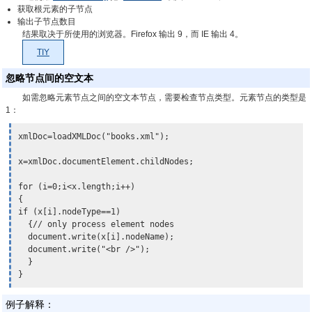
获取根元素的子节点
输出子节点数目
结果取决于所使用的浏览器。Firefox 输出 9，而 IE 输出 4。
TIY
忽略节点间的空文本
如需忽略元素节点之间的空文本节点，需要检查节点类型。元素节点的类型是
1：
xmlDoc=loadXMLDoc("books.xml");

x=xmlDoc.documentElement.childNodes;

for (i=0;i<x.length;i++)

{ 

if (x[i].nodeType==1)

  {// only process element nodes 

  document.write(x[i].nodeName);

  document.write("<br />");

  } 

}
例子解释：