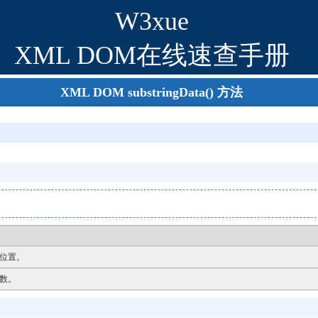
W3xue
XML DOM在线速查手册
XML DOM substringData() 方法
位置。
数。