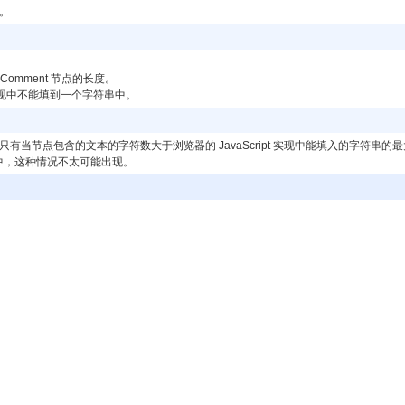
。
 Comment 节点的长度。
pt 实现中不能填到一个字符串中。
有当节点包含的文本的字符数大于浏览器的 JavaScript 实现中能填入的字符串的最大字
应用中，这种情况不太可能出现。