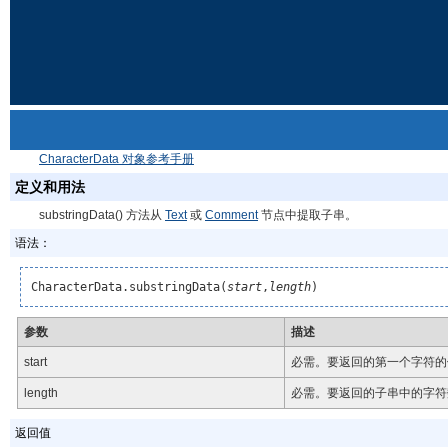
CharacterData 对象参考手册
定义和用法
substringData() 方法从
Text
或
Comment
节点中提取子串。
语法：
CharacterData.substringData(
start
,
length
)
参数
描述
start
必需。要返回的第一个字符的
length
必需。要返回的子串中的字符
返回值