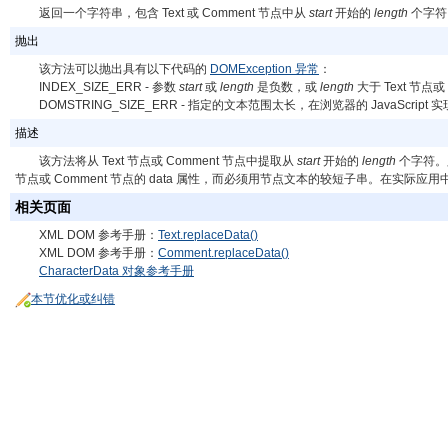
返回一个字符串，包含 Text 或 Comment 节点中从
start
开始的
length
个字符
抛出
该方法可以抛出具有以下代码的
DOMException 异常
：
INDEX_SIZE_ERR - 参数
start
或
length
是负数，或
length
大于 Text 节点或
DOMSTRING_SIZE_ERR - 指定的文本范围太长，在浏览器的 JavaScri
描述
该方法将从 Text 节点或 Comment 节点中提取从
start
开始的
length
个字符。只
节点或 Comment 节点的 data 属性，而必须用节点文本的较短子串。在实际
相关页面
XML DOM 参考手册：
Text.replaceData()
XML DOM 参考手册：
Comment.replaceData()
CharacterData 对象参考手册
本节优化或纠错