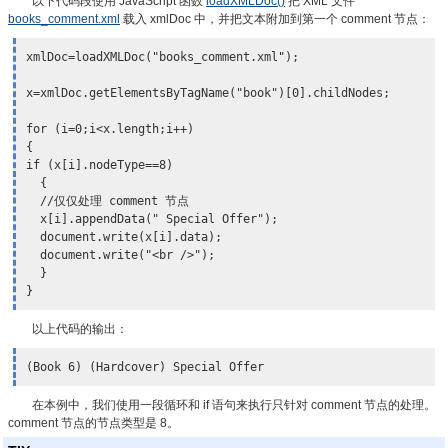
以下代码段使用 JavaScript 函数
loadXMLDoc()
把 XML 文件
books_comment.xml
载入 xmlDoc 中，并把文本附加到第一个 comment 节点：
xmlDoc=loadXMLDoc("books_comment.xml");

x=xmlDoc.getElementsByTagName("book")[0].childNodes;

for (i=0;i<x.length;i++)

{ 

if (x[i].nodeType==8)

  { 

//仅仅处理 comment 节点
x[i].appendData(" Special Offer");
  document.write(x[i].data);

  document.write("<br />");

  } 

}
以上代码的输出：
(Book 6) (Hardcover) Special Offer
在本例中，我们使用一段循环和 if 语句来执行只针对 comment 节点的处理。
comment 节点的节点类型是 8。