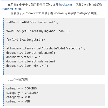
在所有的例子中，我们将使用 XML 文件
books.xml
，以及 JavaScript 函数
loadXMLDoc()
。
下面的例子从 "books.xml" 中的所有 <book> 元素获取 "category" 属性：
xmlDoc=loadXMLDoc("books.xml");

x=xmlDoc.getElementsByTagName('book');

for(i=0;i<x.length;i++)

{

attnode=
x.item(i).getAttributeNode("category")
;

document.write(attnode.name);

document.write(" = ");

document.write(attnode.value);

document.write("<br />");

}
以上代码的输出：
category = COOKING

category = CHILDREN

category = WEB

category = WEB