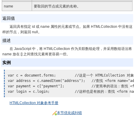
name
要取回的节点或元素的名称。
返回值
返回具有指定 id 或 name 属性的元素或节点。如果 HTMLCollection 中没有这
样的节点，则返回 null。
描述
在 JavaScript 中，将 HTMLCollection 作为关联数组处理，并采用数组语法将
name 放在 [] 之间查找元素将更容易一些。
实例
var c = document.forms;		
//这是一个 HTMLCollection 对象
var address = c.namedItem("address");	
//查找 <form name="ad
var payment = c["payment"];		
//更简单的语法：查找 <for
var login = c.login;		
//这样也是有效的：查找 <form name
HTMLCollection 对象参考手册
本节优化或纠错