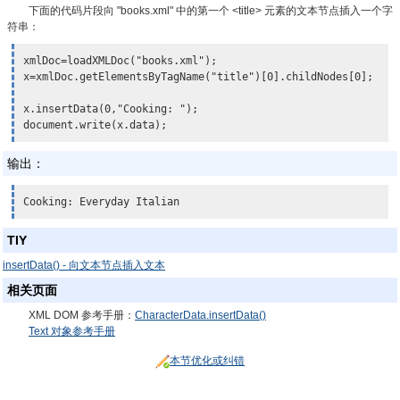
下面的代码片段向 "books.xml" 中的第一个 <title> 元素的文本节点插入一个字
符串：
xmlDoc=loadXMLDoc("books.xml");

x=xmlDoc.getElementsByTagName("title")[0].childNodes[0];

x.insertData(0,"Cooking: ");
document.write(x.data);
输出：
Cooking: Everyday Italian
TIY
insertData() - 向文本节点插入文本
相关页面
XML DOM 参考手册：
CharacterData.insertData()
Text 对象参考手册
本节优化或纠错