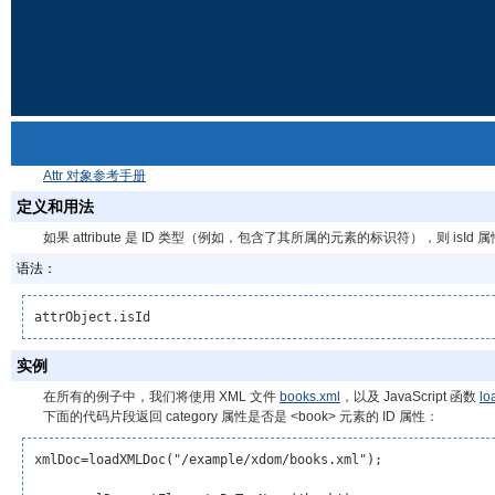
Attr 对象参考手册
定义和用法
如果 attribute 是 ID 类型（例如，包含了其所属的元素的标识符），则 isId 属性
语法：
attrObject.isId
实例
在所有的例子中，我们将使用 XML 文件
books.xml
，以及 JavaScript 函数
lo
下面的代码片段返回 category 属性是否是 <book> 元素的 ID 属性：
xmlDoc=loadXMLDoc("/example/xdom/books.xml");
