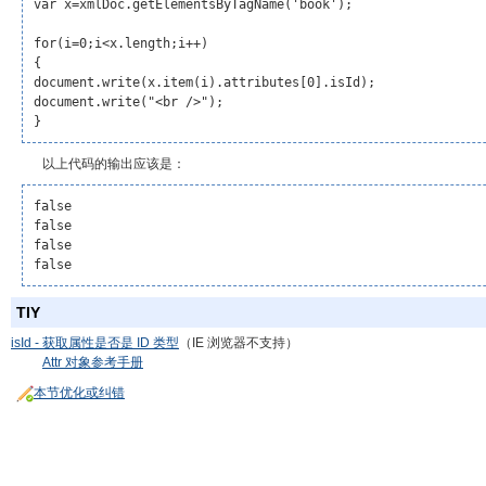
var x=xmlDoc.getElementsByTagName('book');

for(i=0;i<x.length;i++)

{

document.write(
x.item(i).attributes[0].isId
);

document.write("<br />");

}
以上代码的输出应该是：
false

false

false

TIY
isId - 获取属性是否是 ID 类型
（IE 浏览器不支持）
Attr 对象参考手册
本节优化或纠错