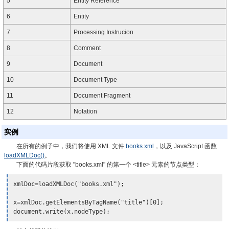
5
Entity Reference
6
Entity
7
Processing Instrucion
8
Comment
9
Document
10
Document Type
11
Document Fragment
12
Notation
实例
在所有的例子中，我们将使用 XML 文件
books.xml
，以及 JavaScript 函数
loadXMLDoc()
。
下面的代码片段获取 "books.xml" 的第一个 <title> 元素的节点类型：
xmlDoc=loadXMLDoc("books.xml");

x=xmlDoc.getElementsByTagName("title")[0];

document.write(
x.nodeType
);