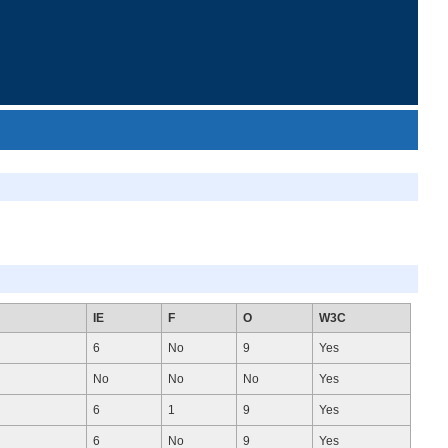
IE
F
O
W3C
6
No
9
Yes
No
No
No
Yes
6
1
9
Yes
6
No
9
Yes