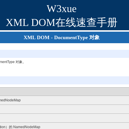
W3xue
XML DOM在线速查手册
XML DOM - DocumentType 对象
ntType 对象。
dNodeMap
on）的 NamedNodeMap