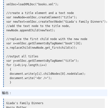
xmlDoc=loadXMLDoc("books.xml");

//create a title element and a text node

var newNode=xmlDoc.createElement("title");

var newText=xmlDoc.createTextNode("Giada's Family Dinners");

//add the text node to the title node,

newNode.appendChild(newText);

//replace the first child node with the new node

x.replaceChild(newNode,get_firstchild(x));
//output all titles

var y=xmlDoc.getElementsByTagName("title");

for (i=0;i<y.length;i++)

  {

  document.write(y[i].childNodes[0].nodeValue);

  document.write("<br />");

输出：
Giada's Family Dinners

Harry Potter
