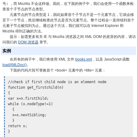
号），而 Mozilla 不会这样做。因此，在下面的例子中，我们会使用一个函数来检
查首个子节点的节点类型。
元素节点的节点类型是 1，因此如果首个子节点不是一个元素节点，它就会移
至下一个节点，然后继续检查此节点是否为元素节点。整个过程会一直持续到首个
元素子节点被找到为止。通过这个方法，我们就可以在 Internet Explorer 和
Mozilla 得到正确的方法。
提示：
如需更多有关 IE 与 Mozilla 浏览器之间 XML DOM 的差异的内容，请访
问我们的
DOM 浏览器
章节。
实例
在所有的例子中，我们将使用 XML 文件
books.xml
，以及 JavaScript 函数
loadXMLDoc()
。
下面的代码片段可替换首个 <book< 元素中的 <title> 元素：
//check if first child node is an element node

function get_firstchild(n)

{

var x=n.firstChild;

while (x.nodeType!=1)

  {

  x=x.nextSibling;

  }

return x;

}
