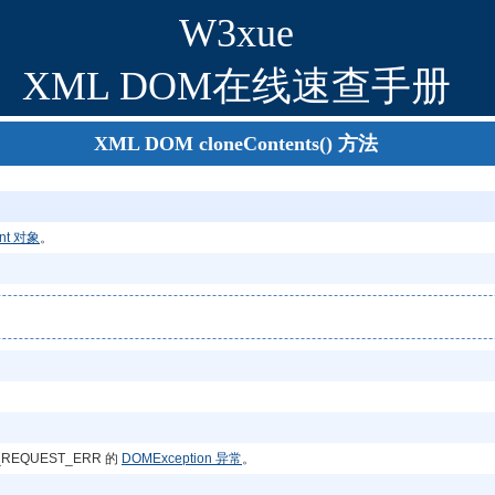
W3xue
XML DOM在线速查手册
XML DOM cloneContents() 方法
ent 对象
。
REQUEST_ERR 的
DOMException 异常
。