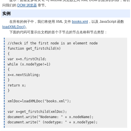
提示：
如需更多有关 IE 与 Mozilla 浏览器之间 XML DOM 的差异的内容，请访
问我们的
DOM 浏览器
章节。
实例
在所有的例子中，我们将使用 XML 文件
books.xml
，以及 JavaScript 函数
loadXMLDoc()
。
下面的代码可显示出文档的首个子节点的节点名称和节点类型：
//check if the first node is an element node

function get_firstchild(n)

{

var x=
n.firstChild
;

while (x.nodeType!=1)

{

x=x.nextSibling;

}

return x;

}

xmlDoc=loadXMLDoc("books.xml");

var x=get_firstchild(xmlDoc);

document.write("Nodename: " + x.nodeName);
