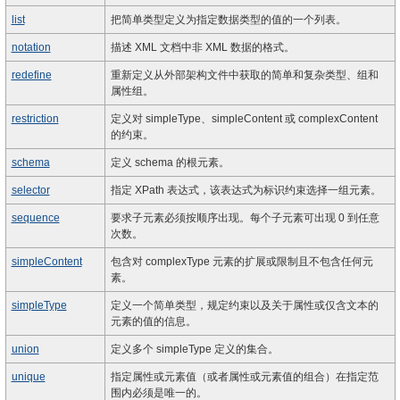
list
把简单类型定义为指定数据类型的值的一个列表。
notation
描述 XML 文档中非 XML 数据的格式。
redefine
重新定义从外部架构文件中获取的简单和复杂类型、组和
属性组。
restriction
定义对 simpleType、simpleContent 或 complexContent
的约束。
schema
定义 schema 的根元素。
selector
指定 XPath 表达式，该表达式为标识约束选择一组元素。
sequence
要求子元素必须按顺序出现。每个子元素可出现 0 到任意
次数。
simpleContent
包含对 complexType 元素的扩展或限制且不包含任何元
素。
simpleType
定义一个简单类型，规定约束以及关于属性或仅含文本的
元素的值的信息。
union
定义多个 simpleType 定义的集合。
unique
指定属性或元素值（或者属性或元素值的组合）在指定范
围内必须是唯一的。