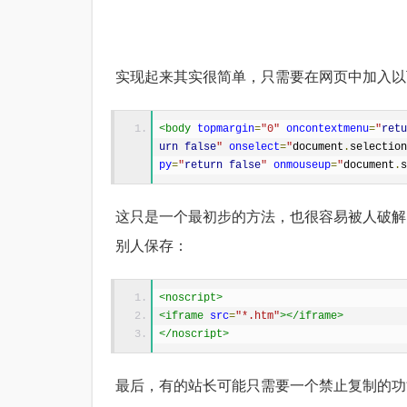
实现起来其实很简单，只需要在网页中加入以下标
<body
topmargin
=
"0"
oncontextmenu
=
"
retu
urn
false
"
onselect
=
"
document
.
selection
py
=
"
return
false
"
onmouseup
=
"
document
.
s
这只是一个最初步的方法，也很容易被人破解
别人保存：
<noscript>
<iframe
src
=
"*.htm"
></iframe>
</noscript>
最后，有的站长可能只需要一个禁止复制的功能