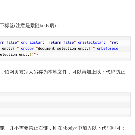
签(注意是紧随body后)：
rn
false
"
ondragstart
=
"
return
false
"
onselectstart
=
"
ret
.
empty
()
"
oncopy
=
"
document
.
selection
.
empty
()
"
onbeforeco
election
.
empty
()
"
>
，怕网页被别人另存为本地文件，可以再加上以下代码防止
，并不需要禁止右键，则在<body>中加入以下代码即可：