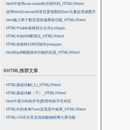
html中使用vue-router的示例代码_HTML/Xhtml
_HTML/Xhtml
使用html2canvas对有百度地图的Dom元素处理成图片
html输入两个数实现加减乘除功能_HTML/Xhtml
的解决_HTML/Xhtml
HTML中table表格拆分合并(colspan、
HTML中的if判断用法_HTML/Xhtml
rowspan)_HTML/Xhtml
HTML表格跨行跨列操作(rowspan、
html转pdf截图保存功能的实现_HTML/Xhtml
colspan)_HTML/Xhtml
XHTML推荐文章
HTML基础详解(上)_HTML/Xhtml
HTML基础详解（下）_HTML/Xhtml
html中显示特殊符号(附带特殊字符对应
HTML中的表单Form实现居中效果_HTML/Xhtml
表)_HTML/Xhtml
HTML+VUE分页实现炫酷物联网大屏功能
_HTML/Xhtml