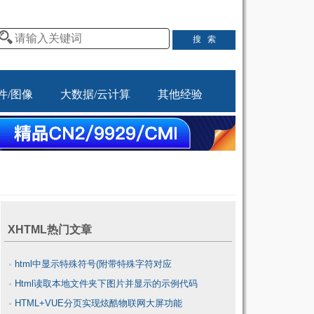
件/图像
大数据/云计算
其他经验
XHTML热门文章
html中显示特殊符号(附带特殊字符对应
Html读取本地文件夹下图片并显示的示例代码
表)_HTML/Xhtml
HTML+VUE分页实现炫酷物联网大屏功能
_HTML/Xhtml