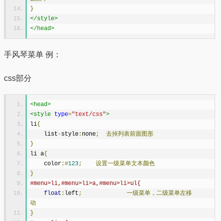
}
</style>
</head>
手风琴菜单 例：
css部分
<head>
<style
type
=
"text/css"
>
li
{
    list
-
style
:
none
;
去掉列表前面图形
}
li a
{
    color
:#
123
;
设置一级菜单文本颜色
}
#menu>li,#menu>li>a,#menu>li>ul{
float
:
left
;
一级菜单，二级菜单左移
动
}