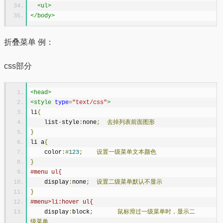
<ul>
</body>
折叠菜单 例：
css部分
<head>
<style
type
=
"text/css"
>
li
{
    list
-
style
:
none
;
去掉列表前面图形
}
li a
{
    color
:#
123
;
设置一级菜单文本颜色
}
#menu ul{
    display
:
none
;
设置二级菜单默认不显示
}
#menu>li:hover ul{
    display
:
block
;
鼠标滑过一级菜单时，显示二
级菜单