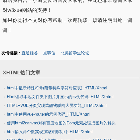
请给我留言，小编会及时回复大家的。在此也非常感谢大家
对w3xue网站的支持！
如果你觉得本文对你有帮助，欢迎转载，烦请注明出处，谢
谢！
友情链接：
直通硅谷
点职佳
北美留学生论坛
XHTML热门文章
html中显示特殊符号(附带特殊字符对应表)_HTML/Xhtml
Html读取本地文件夹下图片并显示的示例代码_HTML/Xhtml
HTML+VUE分页实现炫酷物联网大屏功能_HTML/Xhtml
html中使用vue-router的示例代码_HTML/Xhtml
使用html2canvas对有百度地图的Dom元素处理成图片的解决
html输入两个数实现加减乘除功能_HTML/Xhtml
_HTML/Xhtml