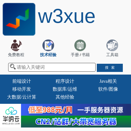
w3xue
免费教程
技术经验
手册
书籍
工具箱
/
前端设计
程序设计
Java相关
移动开发
数据库/运维
软件/图像
大数据/云计算
其他经验