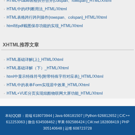
HTML中table表格拆分合并(colspan、rowspan)_HTML/Xhtml
HTML中的if判断用法_HTML/Xhtml
HTML表格跨行跨列操作(rowspan、colspan)_HTML/Xhtml
html转pdf截图保存功能的实现_HTML/Xhtml
XHTML推荐文章
HTML基础详解(上)_HTML/Xhtml
HTML基础详解（下）_HTML/Xhtml
html中显示特殊符号(附带特殊字符对应表)_HTML/Xhtml
HTML中的表单Form实现居中效果_HTML/Xhtml
HTML+VUE分页实现炫酷物联网大屏功能_HTML/Xhtml
本站QQ群：
前端 618073944
|
Java 606181507
|
Python 626812652
|
C/C++
612253063
|
微信 634508462
|
苹果 692586424
|
C#/.net 182808419
|
PHP
305140648
|
运维 608723728