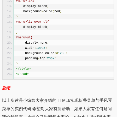
#menu>li>a{
    display
:
block
;
    background
-
color
;
red
;
}
#menu>li:hover ul{
    display
:
block
;
}
#menu>ul{
     dispaly
:
none
;
     width
:
100px
；
     background
-
color
:#
123
;
     padding
-
top
:
20px
;
}
</style>
</head>
总结
以上所述是小编给大家介绍的HTML6实现折叠菜单与手风琴
菜单的实例代码,希望对大家有所帮助，如果大家有任何疑问