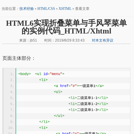
当前位置：
技术经验
»
HTML/CSS
»
XHTML
» 查看文章
HTML6实现折叠菜单与手风琴菜单
的实例代码_HTML/Xhtml
来源：jb51 时间：2019/8/29 8:33:43
对本文有异议
页面主体部分：
<body>
<ul
id
=
"menu"
>
<li>
<a
href
=
"#"
>
一级菜单1
</a>
<ul>
<li>
二级菜单1-1
</li>
<li>
二级菜单1-2
</li>
<li>
二级菜单1-3
</li>
</ul>
</li>
<li>
<a
href
=
"#"
>
一级菜单2
</a>