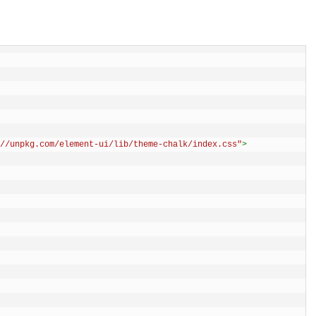
//unpkg.com/element-ui/lib/theme-chalk/index.css"
>