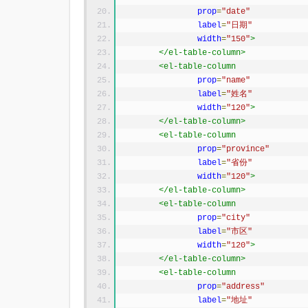
prop
=
"date"
label
=
"日期"
width
=
"150"
>
</el-table-column>
<el-table-column
prop
=
"name"
label
=
"姓名"
width
=
"120"
>
</el-table-column>
<el-table-column
prop
=
"province"
label
=
"省份"
width
=
"120"
>
</el-table-column>
<el-table-column
prop
=
"city"
label
=
"市区"
width
=
"120"
>
</el-table-column>
<el-table-column
prop
=
"address"
label
=
"地址"