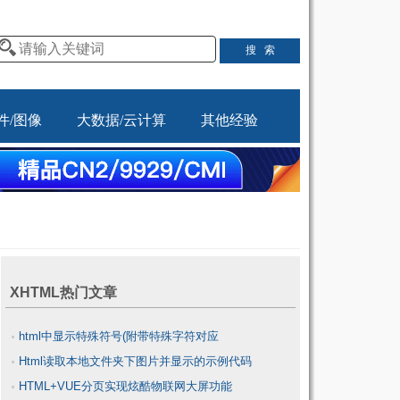
件/图像
大数据/云计算
其他经验
XHTML热门文章
html中显示特殊符号(附带特殊字符对应
Html读取本地文件夹下图片并显示的示例代码
表)_HTML/Xhtml
HTML+VUE分页实现炫酷物联网大屏功能
_HTML/Xhtml