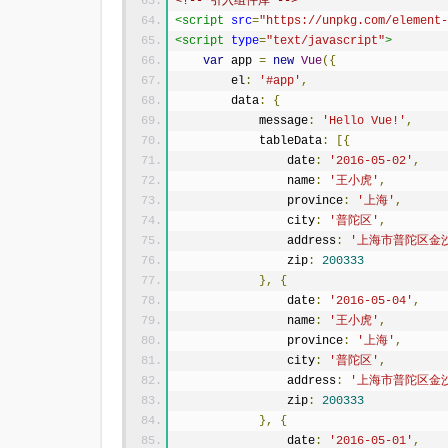
<!-- 引入组件库 -->
<script
src
=
"https://unpkg.com/element-
<script
type
=
"text/javascript"
>
var
 app 
=
new
Vue
({
        el
:
'#app'
,
        data
:
{
            message
:
'Hello Vue!'
,
            tableData
:
[{
                date
:
'2016-05-02'
,
                name
:
'王小虎'
,
                province
:
'上海'
,
                city
:
'普陀区'
,
                address
:
'上海市普陀区金沙
                zip
:
200333
},
{
                date
:
'2016-05-04'
,
                name
:
'王小虎'
,
                province
:
'上海'
,
                city
:
'普陀区'
,
                address
:
'上海市普陀区金沙
                zip
:
200333
},
{
                date
:
'2016-05-01'
,