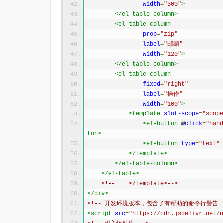
width
=
"300"
>
</el-table-column>
<el-table-column
prop
=
"zip"
label
=
"邮编"
width
=
"120"
>
</el-table-column>
<el-table-column
fixed
=
"right"
label
=
"操作"
width
=
"100"
>
<template
slot-scope
=
"scope
<el-button
 @
click
=
"hand
ton>
<el-button
type
=
"text"
</template>
</el-table-column>
</el-table>
<!--    </template>-->
</div>
<!-- 开发环境版本，包含了有帮助的命令行警告 -
<script
src
=
"https://cdn.jsdelivr.net/n