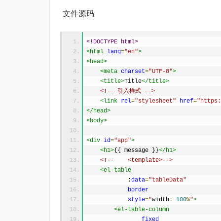
文件源码
<!DOCTYPE html>
<html
lang
=
"en"
>
<head>
<meta
charset
=
"UTF-8"
>
<title>
Title
</title>
<!-- 引入样式 -->
<link
rel
=
"stylesheet"
href
=
"https:
</head>
<body>
<div
id
=
"app"
>
<h1>
{{ message }}
</h1>
<!--    <template>-->
<el-table
            :
data
=
"tableData"
border
style
=
"
width
:
100
%
"
>
<el-table-column
fixed