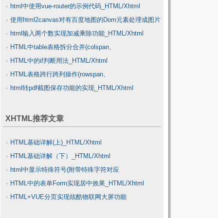
html中使用vue-router的示例代码_HTML/Xhtml
_HTML/Xhtml
使用html2canvas对有百度地图的Dom元素处理成图片
html输入两个数实现加减乘除功能_HTML/Xhtml
的解决_HTML/Xhtml
HTML中table表格拆分合并(colspan、
HTML中的if判断用法_HTML/Xhtml
rowspan)_HTML/Xhtml
HTML表格跨行跨列操作(rowspan、
html转pdf截图保存功能的实现_HTML/Xhtml
colspan)_HTML/Xhtml
XHTML推荐文章
HTML基础详解(上)_HTML/Xhtml
HTML基础详解（下）_HTML/Xhtml
html中显示特殊符号(附带特殊字符对应
HTML中的表单Form实现居中效果_HTML/Xhtml
表)_HTML/Xhtml
HTML+VUE分页实现炫酷物联网大屏功能
_HTML/Xhtml