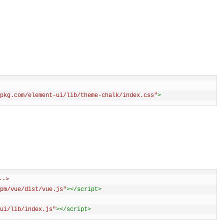
pkg.com/element-ui/lib/theme-chalk/index.css"
>
->
pm/vue/dist/vue.js"
></script>
ui/lib/index.js"
></script>