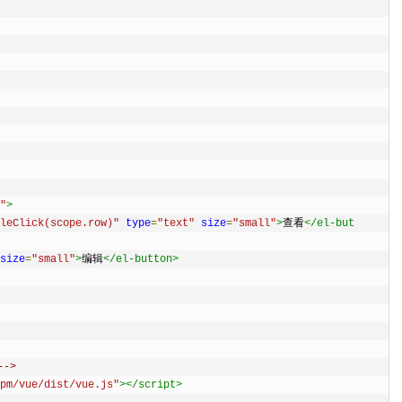
"
>
leClick(scope.row)"
type
=
"text"
size
=
"small"
>
查看
</el-but
size
=
"small"
>
编辑
</el-button>
->
pm/vue/dist/vue.js"
></script>