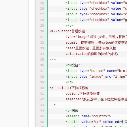
<input
type
=
"checkbox"
value
=
"s
<input
type
=
"checkbox"
value
=
"c
<input
type
=
"checkbox"
value
=
"c
<input
type
=
"checkbox"
value
=
"g
</p>
<!--button:普通按钮
	type="image":图片按钮，用图片替
	submit：提交按钮，将value的值提交
	reset重置按钮，重置所有输入框
	value:value的值即为按钮的名称
-->
<p>
按钮:
<input
type
=
"button"
name
=
"btn1
<input
type
=
"image"
src
=
"1.jpg"
</p>
<!--select:下拉框标签
	option:下拉选项标签
	selected:默认选中，在下拉框标签中
-->
<p>
国家：
<select
name
=
"country"
>
<option
value
=
"cn"
selected
>
中