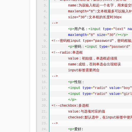
	name:为该输入框起一个名字，用来提
	maxlength="8":文本框最多可以输入
	size="30":文本框的长度时30px
-->
<p>
用户名：
<input
type
=
"text"
na
maxlength
=
"8"
size
=
"30"
/></p>
<!--密码框input type="password"，密
<p>
密码：
<input
type
=
"password"
<!--radio:单选框
	value：初始值，单选框必须填
	name:成组，否则单选会出现错误
	input标签需要闭合
-->
<p>
性别：
<input
type
=
"radio"
value
=
"boy"
<input
type
=
"radio"
value
=
"girl
</p>
<!--checkbox:多选框
	value:与选项对应的值
	checked:默认选中，在input标签中使
-->
<p>
爱好: