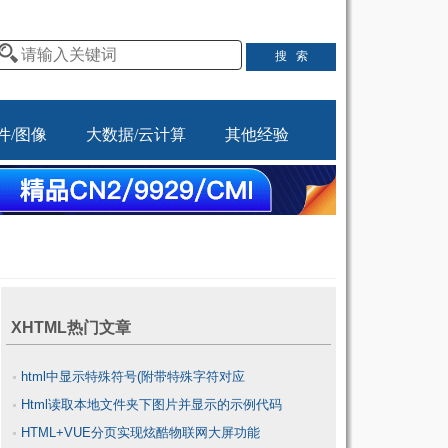
件/图像
大数据/云计算
其他经验
XHTML热门文章
html中显示特殊符号(附带特殊字符对应
Html读取本地文件夹下图片并显示的示例代码
表)_HTML/Xhtml
HTML+VUE分页实现炫酷物联网大屏功能
_HTML/Xhtml