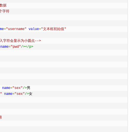
交数据
8个字符
me
=
"username"
value
=
"文本框初始值"
码框输入字符会显示为小圆点-->
name
=
"pwd"
/></p>
name
=
"sex"
/>
男
"
name
=
"sex"
/>
女
用