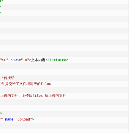
n>
>
>
"50"
rows
=
"10"
>
文本内容
</textarea>
个上传按钮
文件提交给了文件域对应的files
=所上传的文件，上传后files=所上传的文件
>
传"
name
=
"upload"
>