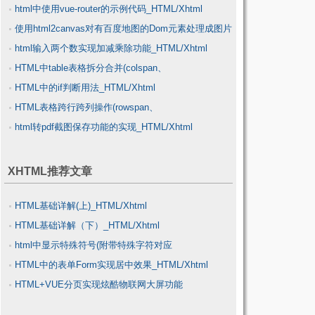
html中使用vue-router的示例代码_HTML/Xhtml
_HTML/Xhtml
使用html2canvas对有百度地图的Dom元素处理成图片
html输入两个数实现加减乘除功能_HTML/Xhtml
的解决_HTML/Xhtml
HTML中table表格拆分合并(colspan、
HTML中的if判断用法_HTML/Xhtml
rowspan)_HTML/Xhtml
HTML表格跨行跨列操作(rowspan、
html转pdf截图保存功能的实现_HTML/Xhtml
colspan)_HTML/Xhtml
XHTML推荐文章
HTML基础详解(上)_HTML/Xhtml
HTML基础详解（下）_HTML/Xhtml
html中显示特殊符号(附带特殊字符对应
HTML中的表单Form实现居中效果_HTML/Xhtml
表)_HTML/Xhtml
HTML+VUE分页实现炫酷物联网大屏功能
_HTML/Xhtml