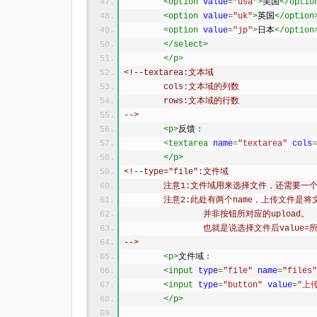
<option
value
=
"usa"
>
美国
</optio
<option
value
=
"uk"
>
英国
</option
<option
value
=
"jp"
>
日本
</option
</select>
</p>
<!--textarea:文本域
	cols:文本域的列数
	rows:文本域的行数
-->
<p>
反馈：
<textarea
name
=
"textarea"
cols
=
</p>
<!--type="file":文件域
	注意1:文件域用来选择文件，还需要一
	注意2:此处有两个name，上传文件是将
		并非按钮所对应的upload。
		也就是说选择文件后value
-->
<p>
文件域：
<input
type
=
"file"
name
=
"files"
<input
type
=
"button"
value
=
"上
</p>