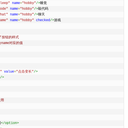
leep"
name
=
"hobby"
/>
睡觉
ode"
name
=
"hobby"
/>
敲代码
hat"
name
=
"hobby"
/>
聊天
ame"
name
=
"hobby"
checked
/>
游戏
换了按钮的样式
给name对应的值
"
value
=
"点击变长"
/>
/>
使用
国
</option>