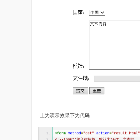
上为演示效果下为代码
<form
method
=
"get"
action
=
"result.html"
<!--input:输入框标签，默认为text，文本框