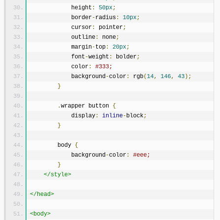
            height
:
50px
;
            border
-
radius
:
10px
;
            cursor
:
 pointer
;
            outline
:
 none
;
            margin
-
top
:
20px
;
            font
-
weight
:
 bolder
;
            color
:
#333;
            background
-
color
:
 rgb
(
14
,
146
,
43
);
}
.
wrapper button 
{
            display
:
inline
-
block
;
}
        body 
{
            background
-
color
:
#eee;
}
</style>
</head>
<body>