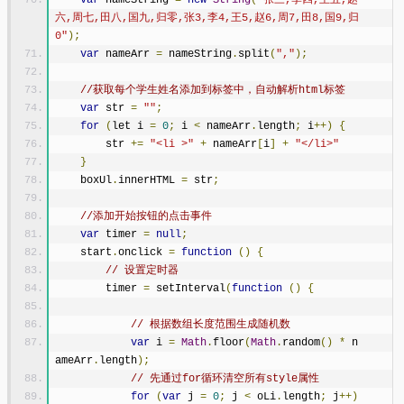
六,周七,田八,国九,归零,张3,李4,王5,赵6,周7,田8,国9,归
0"
);
var
 nameArr 
=
 nameString
.
split
(
","
);
//获取每个学生姓名添加到标签中，自动解析html标签
var
 str 
=
""
;
for
(
let i 
=
0
;
 i 
<
 nameArr
.
length
;
 i
++)
{
        str 
+=
"<li >"
+
 nameArr
[
i
]
+
"</li>"
}
    boxUl
.
innerHTML 
=
 str
;
//添加开始按钮的点击事件
var
 timer 
=
null
;
    start
.
onclick 
=
function
()
{
// 设置定时器
        timer 
=
 setInterval
(
function
()
{
// 根据数组长度范围生成随机数
var
 i 
=
Math
.
floor
(
Math
.
random
()
*
 n
ameArr
.
length
);
// 先通过for循环清空所有style属性
for
(
var
 j 
=
0
;
 j 
<
 oLi
.
length
;
 j
++)