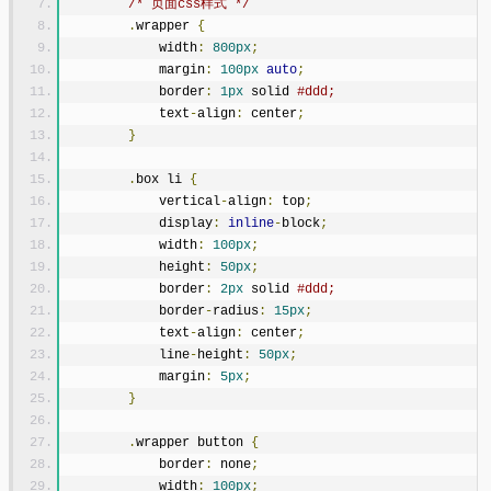
/* 页面css样式 */
.
wrapper 
{
            width
:
800px
;
            margin
:
100px
auto
;
            border
:
1px
 solid 
#ddd;
            text
-
align
:
 center
;
}
.
box li 
{
            vertical
-
align
:
 top
;
            display
:
inline
-
block
;
            width
:
100px
;
            height
:
50px
;
            border
:
2px
 solid 
#ddd;
            border
-
radius
:
15px
;
            text
-
align
:
 center
;
            line
-
height
:
50px
;
            margin
:
5px
;
}
.
wrapper button 
{
            border
:
 none
;
            width
:
100px
;