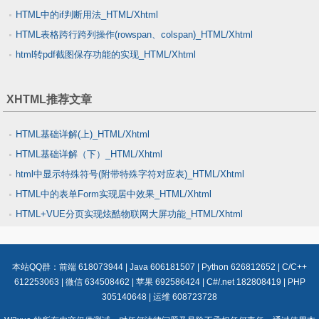
HTML中的if判断用法_HTML/Xhtml
HTML表格跨行跨列操作(rowspan、colspan)_HTML/Xhtml
html转pdf截图保存功能的实现_HTML/Xhtml
XHTML推荐文章
HTML基础详解(上)_HTML/Xhtml
HTML基础详解（下）_HTML/Xhtml
html中显示特殊符号(附带特殊字符对应表)_HTML/Xhtml
HTML中的表单Form实现居中效果_HTML/Xhtml
HTML+VUE分页实现炫酷物联网大屏功能_HTML/Xhtml
本站QQ群：
前端 618073944
|
Java 606181507
|
Python 626812652
|
C/C++
612253063
|
微信 634508462
|
苹果 692586424
|
C#/.net 182808419
|
PHP
305140648
|
运维 608723728