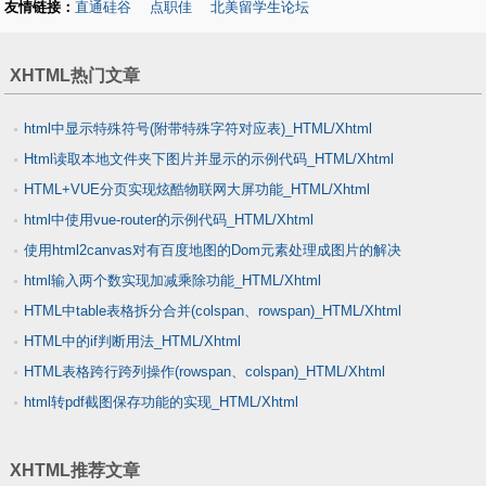
友情链接：
直通硅谷
点职佳
北美留学生论坛
XHTML热门文章
html中显示特殊符号(附带特殊字符对应表)_HTML/Xhtml
Html读取本地文件夹下图片并显示的示例代码_HTML/Xhtml
HTML+VUE分页实现炫酷物联网大屏功能_HTML/Xhtml
html中使用vue-router的示例代码_HTML/Xhtml
使用html2canvas对有百度地图的Dom元素处理成图片的解决
html输入两个数实现加减乘除功能_HTML/Xhtml
_HTML/Xhtml
HTML中table表格拆分合并(colspan、rowspan)_HTML/Xhtml
HTML中的if判断用法_HTML/Xhtml
HTML表格跨行跨列操作(rowspan、colspan)_HTML/Xhtml
html转pdf截图保存功能的实现_HTML/Xhtml
XHTML推荐文章