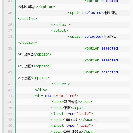
<option
selected
>
地铁周边3
</option>
<option
selected
>
地铁周边
</option>
</select>
<select>
<option
selected
>
行政区1
</option>
<option
selected
>
行政区2
</option>
<option
selected
>
行政区3
</option>
<option
selected
>
行政区
</option>
</select>
</div>
<div
class
=
"mr-line"
>
<span>
酒店价格
</span>
<span>
不限
</span>
<input
type
=
"radio"
>
<span>
100元以下
</span>
<input
type
=
"radio"
>
<span>
100-300元
</span>