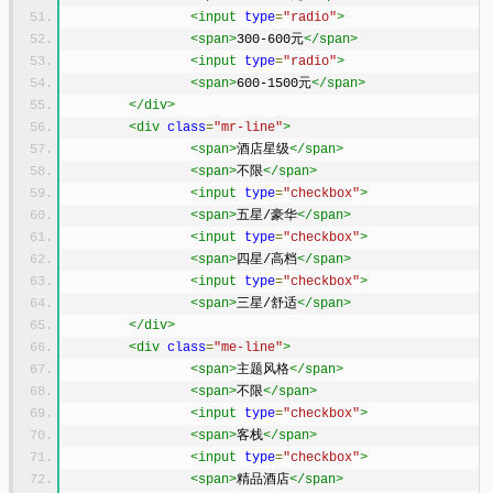
<input
type
=
"radio"
>
<span>
300-600元
</span>
<input
type
=
"radio"
>
<span>
600-1500元
</span>
</div>
<div
class
=
"mr-line"
>
<span>
酒店星级
</span>
<span>
不限
</span>
<input
type
=
"checkbox"
>
<span>
五星/豪华
</span>
<input
type
=
"checkbox"
>
<span>
四星/高档
</span>
<input
type
=
"checkbox"
>
<span>
三星/舒适
</span>
</div>
<div
class
=
"me-line"
>
<span>
主题风格
</span>
<span>
不限
</span>
<input
type
=
"checkbox"
>
<span>
客栈
</span>
<input
type
=
"checkbox"
>
<span>
精品酒店
</span>