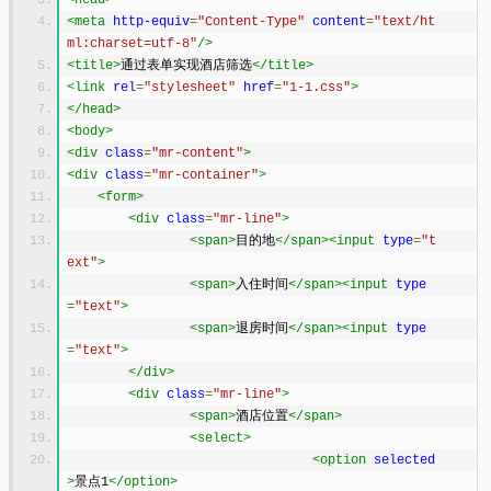
<meta
http-equiv
=
"Content-Type"
content
=
"text/ht
ml:charset=utf-8"
/>
<title>
通过表单实现酒店筛选
</title>
<link
rel
=
"stylesheet"
href
=
"1-1.css"
>
</head>
<body>
<div
class
=
"mr-content"
>
<div
class
=
"mr-container"
>
<form>
<div
class
=
"mr-line"
>
<span>
目的地
</span><input
type
=
"t
ext"
>
<span>
入住时间
</span><input
type
=
"text"
>
<span>
退房时间
</span><input
type
=
"text"
>
</div>
<div
class
=
"mr-line"
>
<span>
酒店位置
</span>
<select>
<option
selected
>
景点1
</option>