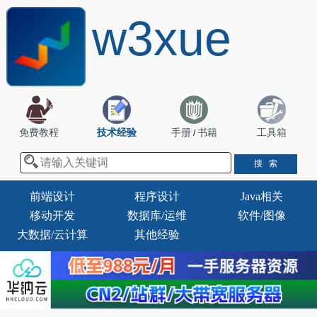
w3xue
免费教程
技术经验
手册
书籍
工具箱
/
前端设计
程序设计
Java相关
移动开发
数据库/运维
软件/图像
大数据/云计算
其他经验