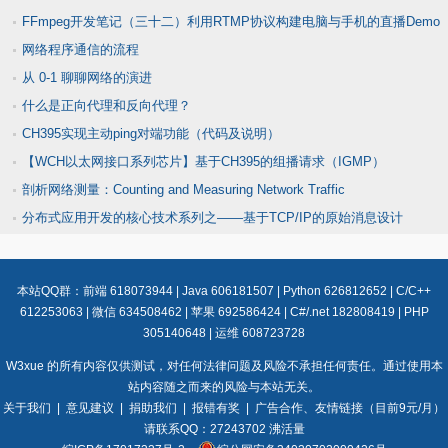
FFmpeg开发笔记（三十二）利用RTMP协议构建电脑与手机的直播Demo
网络程序通信的流程
从 0-1 聊聊网络的演进
什么是正向代理和反向代理？
CH395实现主动ping对端功能（代码及说明）
【WCH以太网接口系列芯片】基于CH395的组播请求（IGMP）
剖析网络测量：Counting and Measuring Network Traffic
分布式应用开发的核心技术系列之——基于TCP/IP的原始消息设计
本站QQ群：
前端 618073944
|
Java 606181507
|
Python 626812652
|
C/C++
612253063
|
微信 634508462
|
苹果 692586424
|
C#/.net 182808419
|
PHP
305140648
|
运维 608723728
W3xue 的所有内容仅供测试，对任何法律问题及风险不承担任何责任。通过使用本
站内容随之而来的风险与本站无关。
关于我们
|
意见建议
|
捐助我们
|
报错有奖
| 广告合作、友情链接（目前9元/月）
请联系QQ：27243702 沸活量