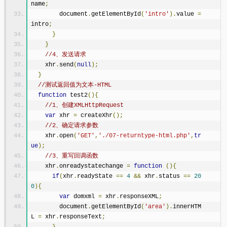
name
;
        document
.
getElementById
(
'intro'
).
value 
=
intro
;
}
}
//4、发送请求
    xhr
.
send
(
null
);
}
//测试返回值为文本-HTML
function
 test2
(){
//1、创建XMLHttpRequest
var
 xhr 
=
 createXhr
();
//2、确定请求参数
    xhr
.
open
(
'GET'
,
'./07-returntype-html.php'
,
tr
ue
);
//3、重写回调函数
    xhr
.
onreadystatechange 
=
function
(){
if
(
xhr
.
readyState 
==
4
&&
 xhr
.
status 
==
20
0
){
var
 domxml 
=
 xhr
.
responseXML
;
        document
.
getElementById
(
'area'
).
innerHTM
L 
=
 xhr
.
responseText
;