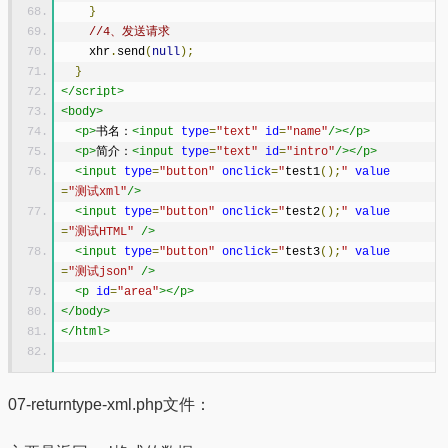
}
//4、发送请求
    xhr
.
send
(
null
);
}
</script>
<body>
<p>
书名：
<input
type
=
"text"
id
=
"name"
/></p>
<p>
简介：
<input
type
=
"text"
id
=
"intro"
/></p>
<input
type
=
"button"
onclick
=
"
test1
();
"
value
=
"测试xml"
/>
<input
type
=
"button"
onclick
=
"
test2
();
"
value
=
"测试HTML"
/>
<input
type
=
"button"
onclick
=
"
test3
();
"
value
=
"测试json"
/>
<p
id
=
"area"
></p>
</body>
</html>
07-returntype-xml.php文件：