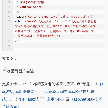
 * 返回json格式数据
 * @author webbc
 */
header
(
'Content-type:text/html;charset=utf-8'
);
echo
'{"name":"天龙八部","intro":"《天龙八部》是著名
作家金庸的武侠代表作。著于1963年，历时4年创作完成（部分
内容曾由倪匡代笔撰写），前后共有三版，并在2005年第三版
中经历6稿修订，结局改动较大。"}'
;
?>
效果图：
更多关于ajax相关内容感兴趣的读者可查看jb51专题：《
jqu
ery中Ajax用法总结
》、《
JavaScript中ajax操作技巧总
结
》、《
PHP+ajax技巧与应用小结
》及《
asp.net ajax技巧
总结专题
》