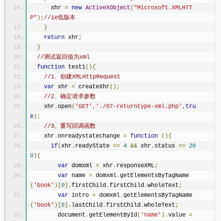
      xhr 
=
new
ActiveXObject
(
"Microsoft.XMLHTT
P"
);
//ie低版本
}
return
 xhr
;
}
//测试返回值为xml
function
 test1
(){
//1、创建XMLHttpRequest
var
 xhr 
=
 createXhr
();
//2、确定请求参数
    xhr
.
open
(
'GET'
,
'./07-returntype-xml.php'
,
tru
e
);
//3、重写回调函数
    xhr
.
onreadystatechange 
=
function
(){
if
(
xhr
.
readyState 
==
4
&&
 xhr
.
status 
==
20
0
){
var
 domxml 
=
 xhr
.
responseXML
;
var
 name 
=
 domxml
.
getElementsByTagName
(
'book'
)[
0
].
firstChild
.
firstChild
.
wholeText
;
var
 intro 
=
 domxml
.
getElementsByTagName
(
'book'
)[
0
].
lastChild
.
firstChild
.
wholeText
;
        document
.
getElementById
(
'name'
).
value 
=