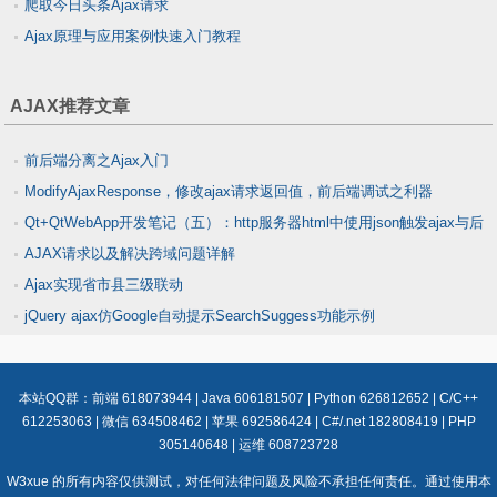
爬取今日头条Ajax请求
Ajax原理与应用案例快速入门教程
AJAX推荐文章
前后端分离之Ajax入门
ModifyAjaxResponse，修改ajax请求返回值，前后端调试之利器
Qt+QtWebApp开发笔记（五）：http服务器html中使用json触发ajax与后
AJAX请求以及解决跨域问题详解
台交互实现数据更新传递
Ajax实现省市县三级联动
jQuery ajax仿Google自动提示SearchSuggess功能示例
本站QQ群：
前端 618073944
|
Java 606181507
|
Python 626812652
|
C/C++
612253063
|
微信 634508462
|
苹果 692586424
|
C#/.net 182808419
|
PHP
305140648
|
运维 608723728
W3xue 的所有内容仅供测试，对任何法律问题及风险不承担任何责任。通过使用本