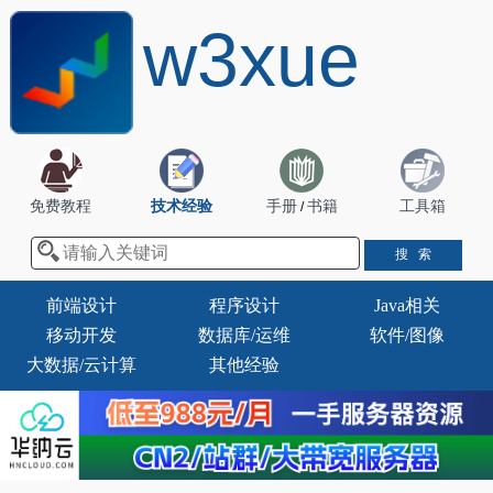
w3xue
免费教程
技术经验
手册
书籍
工具箱
/
前端设计
程序设计
Java相关
移动开发
数据库/运维
软件/图像
大数据/云计算
其他经验