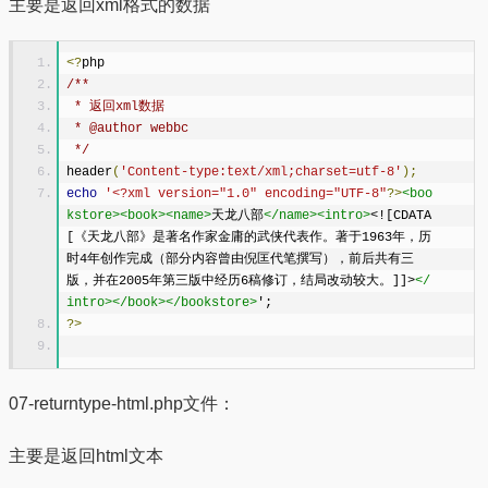
主要是返回xml格式的数据
<?
php
/**
 * 返回xml数据
 * @author webbc
 */
header
(
'Content-type:text/xml;charset=utf-8'
);
echo
'<?xml version="1.0" encoding="UTF-8"
?>
<boo
kstore><book><name>
天龙八部
</name><intro>
<![CDATA
[《天龙八部》是著名作家金庸的武侠代表作。著于1963年，历
时4年创作完成（部分内容曾由倪匡代笔撰写），前后共有三
版，并在2005年第三版中经历6稿修订，结局改动较大。]]>
</
intro></book></bookstore>
';
?>
07-returntype-html.php文件：
主要是返回html文本