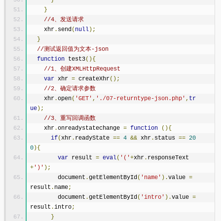
}
}
//4、发送请求
    xhr
.
send
(
null
);
}
//测试返回值为文本-json
function
 test3
(){
//1、创建XMLHttpRequest
var
 xhr 
=
 createXhr
();
//2、确定请求参数
    xhr
.
open
(
'GET'
,
'./07-returntype-json.php'
,
tr
ue
);
//3、重写回调函数
    xhr
.
onreadystatechange 
=
function
(){
if
(
xhr
.
readyState 
==
4
&&
 xhr
.
status 
==
20
0
){
var
 result 
=
eval
(
'('
+
xhr
.
responseText
+
')'
);
        document
.
getElementById
(
'name'
).
value 
=
result
.
name
;
        document
.
getElementById
(
'intro'
).
value 
=
result
.
intro
;
}