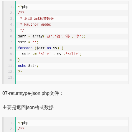
<?
php
/**
 * 返回html标签数据
 * @author webbc
 */
$arr 
=
 array
(
'赵'
,
'钱'
,
'孙'
,
'李'
);
$str 
=
''
;
foreach
(
$arr 
as
 $v
)
{
  $str 
.=
'<li>'
.
 $v 
.
'</li>'
;
}
echo
 $str
;
?>
07-returntype-json.php文件：
主要是返回json格式数据
<?
php
/**