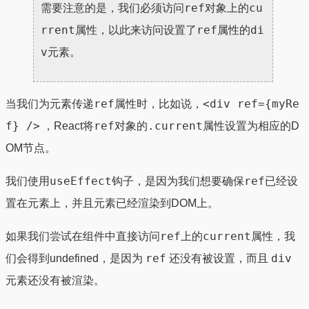
ref
cu
需要注意的是，我们必须访问
对象上的
rrent
ref
di
属性，以此来访问设置了
属性的
v
元素。
ref
<div ref={myRe
当我们为元素传递
属性时，比如说，
f} />
ref
.current
，React将
对象的
属性设置为相应的D
OM节点。
useEffect
ref
我们使用
钩子，是因为我们想要确保
已经设
置在元素上，并且元素已经渲染到DOM上。
ref
current
如果我们尝试在组件中直接访问
上的
属性，我
ref
div
们会得到undefined，是因为
还没有被设置，而且
元素还没有被渲染。