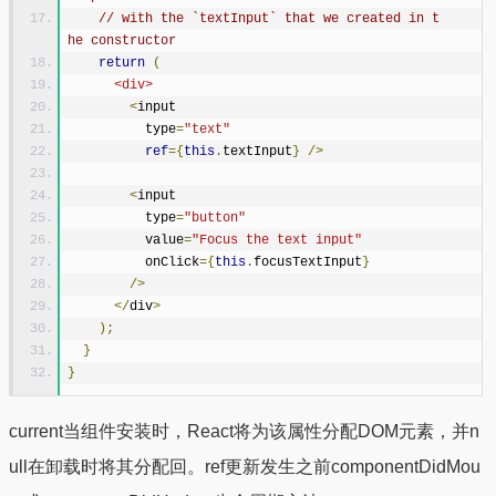
// with the `textInput` that we created in t
he constructor
return
(
<div>
<
input
          type
=
"text"
ref
={
this
.
textInput
}
/>
<
input
          type
=
"button"
          value
=
"Focus the text input"
          onClick
={
this
.
focusTextInput
}
/>
</
div
>
);
}
}
current当组件安装时，React将为该属性分配DOM元素，并n
ull在卸载时将其分配回。ref更新发生之前componentDidMou