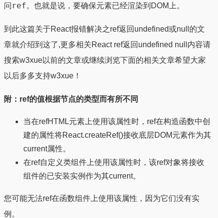
ref
问
。也就是说，要确保元素已经渲染到DOM上。
到此这篇关于React报错解决之ref返回undefined或null的文
章就介绍到这了,更多相关React ref返回undefined null内容请
搜索w3xue以前的文章或继续浏览下面的相关文章希望大家
以后多多支持w3xue！
附：ref的值根据节点的类型而有所不同
当在refHTML元素上使用该属性时，ref在构造函数中创
建的属性将React.createRef()接收底层DOM元素作为其
current属性。
在ref自定义类组件上使用该属性时，该ref对象将接收
组件的已安装实例作为其current。
您可能无法ref在函数组件上使用该属性，因为它们没有实
例。