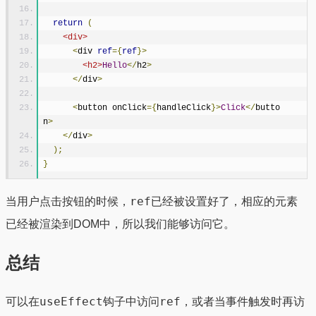
return
(
<div>
<
div 
ref
={
ref
}>
<h2>
Hello
</
h2
>
</
div
>
<
button onClick
={
handleClick
}>
Click
</
butto
n
>
</
div
>
);
}
ref
当用户点击按钮的时候，
已经被设置好了，相应的元素
已经被渲染到DOM中，所以我们能够访问它。
总结
useEffect
ref
可以在
钩子中访问
，或者当事件触发时再访