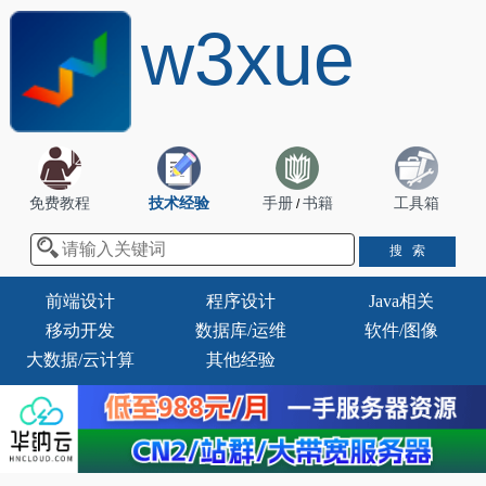
w3xue
免费教程
技术经验
手册
书籍
工具箱
/
前端设计
程序设计
Java相关
移动开发
数据库/运维
软件/图像
大数据/云计算
其他经验