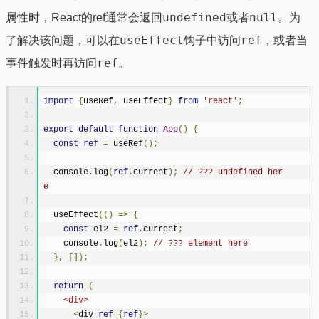
undefined
null
属性时，React的ref通常会返回
或者
。为
useEffect
ref
了解决该问题，可以在
钩子中访问
，或者当
ref
事件触发时再访问
。
import
{
useRef
,
 useEffect
}
from
'react'
;
export
default
function
App
()
{
const
ref
=
 useRef
();
  console
.
log
(
ref
.
current
);
// ??? undefined her
e
  useEffect
(()
=>
{
const
 el2 
=
ref
.
current
;
    console
.
log
(
el2
);
// ??? element here
},
[]);
return
(
<div>
<
div 
ref
={
ref
}>