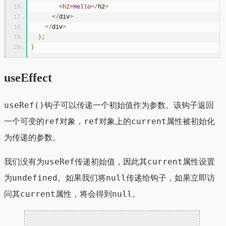
<h2>
Hello
</
h2
>
</
div
>
</
div
>
);
}
useEffect
useRef()
钩子可以传递一个初始值作为参数。该钩子返回
ref
ref
current
一个可变的
对象，
对象上的
属性被初始化
为传递的参数。
useRef
current
我们没有为
传递初始值，因此其
属性设置
undefined
null
为
。如果我们将
传递给钩子，如果立即访
current
null
问其
属性，将会得到
。