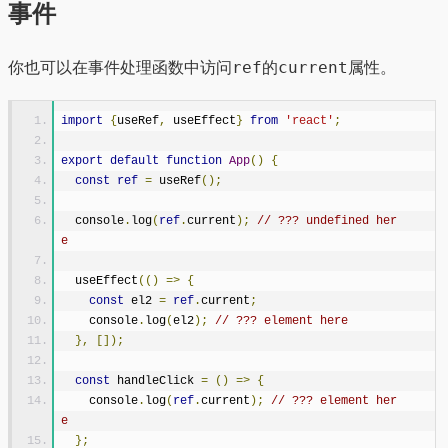
事件
ref
current
你也可以在事件处理函数中访问
的
属性。
import
{
useRef
,
 useEffect
}
from
'react'
;
export
default
function
App
()
{
const
ref
=
 useRef
();
  console
.
log
(
ref
.
current
);
// ??? undefined her
e
  useEffect
(()
=>
{
const
 el2 
=
ref
.
current
;
    console
.
log
(
el2
);
// ??? element here
},
[]);
const
 handleClick 
=
()
=>
{
    console
.
log
(
ref
.
current
);
// ??? element her
e
};