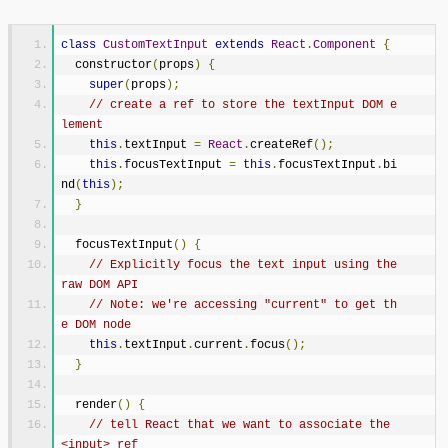
class
CustomTextInput
extends
React
.
Component
{
  constructor
(
props
)
{
super
(
props
);
// create a ref to store the textInput DOM e
lement
this
.
textInput 
=
React
.
createRef
();
this
.
focusTextInput 
=
this
.
focusTextInput
.
bi
nd
(
this
);
}
  focusTextInput
()
{
// Explicitly focus the text input using the 
raw DOM API
// Note: we're accessing "current" to get th
e DOM node
this
.
textInput
.
current
.
focus
();
}
  render
()
{
// tell React that we want to associate the 
<input> ref