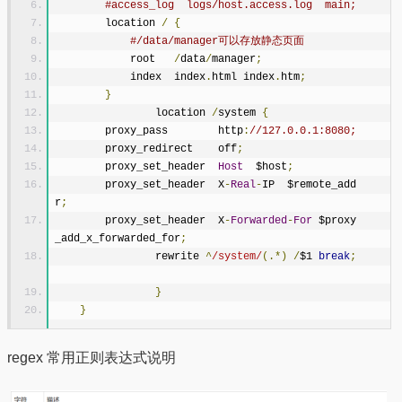
#access_log  logs/host.access.log  main;
        location 
/
{
#/data/manager可以存放静态页面
            root   
/
data
/
manager
;
            index  index
.
html index
.
htm
;
}
		location 
/
system 
{
        proxy_pass        http
:
//127.0.0.1:8080;
        proxy_redirect    off
;
        proxy_set_header  
Host
  $host
;
        proxy_set_header  X
-
Real
-
IP  $remote_add
r
;
        proxy_set_header  X
-
Forwarded
-
For
 $proxy
_add_x_forwarded_for
;
		rewrite 
^
/system/
(.*)
/
$1 
break
;
}
}
regex 常用正则表达式说明