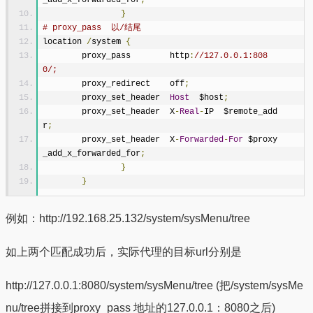
}
# proxy_pass  以/结尾
location 
/
system 
{
        proxy_pass        http
:
//127.0.0.1:808
0/;
        proxy_redirect    off
;
        proxy_set_header  
Host
  $host
;
        proxy_set_header  X
-
Real
-
IP  $remote_add
r
;
        proxy_set_header  X
-
Forwarded
-
For
 $proxy
_add_x_forwarded_for
;
}
}
例如：http://192.168.25.132/system/sysMenu/tree
如上两个匹配成功后，实际代理的目标url分别是
http://127.0.0.1:8080/system/sysMenu/tree (把/system/sysMe
nu/tree拼接到proxy_pass 地址的127.0.0.1：8080之后)