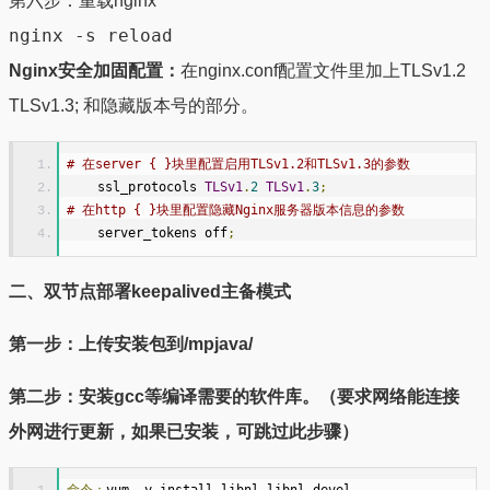
第六步：重载nginx
nginx -s reload
Nginx安全加固配置：
在nginx.conf配置文件里加上TLSv1.2
TLSv1.3; 和隐藏版本号的部分。
# 在server { }块里配置启用TLSv1.2和TLSv1.3的参数 
    ssl_protocols 
TLSv1
.
2
TLSv1
.
3
;
# 在http { }块里配置隐藏Nginx服务器版本信息的参数
    server_tokens off
;
二、双节点部署keepalived主备模式
第一步：上传安装包到/mpjava/
第二步：安装gcc等编译需要的软件库。（要求网络能连接
外网进行更新，如果已安装，可跳过此步骤）
命令：
yum 
-
y install libnl libnl
-
devel 