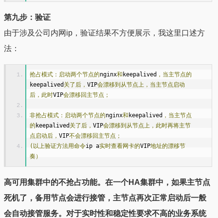
第九步：验证
由于涉及公司内网ip，验证结果不方便展示，我这里口述方
法：
抢占模式：启动两个节点的
nginx
和
keepalived
，当主节点的
keepalived
关了后，
VIP
会漂移到从节点上，当主节点启动
后，此时
VIP
会漂移回主节点；
非抢占模式：启动两个节点的
nginx
和
keepalived
，当主节点
的
keepalived
关了后，
VIP
会漂移到从节点上，此时再将主节
点启动后，
VIP
不会漂移回主节点；
(以上验证方法用命令
ip a
实时查看网卡的
VIP
地址的漂移节
奏）
高可用集群中的不抢占功能。在一个HA集群中，如果主节点
死机了，备用节点会进行接管，主节点再次正常启动后一般
会自动接管服务。对于实时性和稳定性要求不高的业务系统