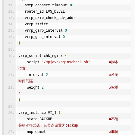
   smtp_connect_timeout 
30
   router_id LVS_DEVEL
   vrrp_skip_check_adv_addr
   vrrp_strict
   vrrp_garp_interval 
0
   vrrp_gna_interval 
0
}
vrrp_script chk_nginx 
{
    script 
"/mpjava/nginxcheck.sh"
#脚本
位置
    interval 
2
#检测
时间间隔
    weight 
2
#权重
2
}
vrrp_instance VI_1 
{
    state BACKUP                           
#不管
是抢占模式否，从节点设置为backup
    nopreempt                              
#非抢