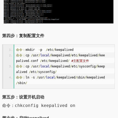
第四步：复制配置文件
命令：
mkdir  
-
p  
/
etc
/
keepalived
命令：
cp 
/
usr
/
local
/
keepalived
/
etc
/
keepalived
/
kee
palived
.
conf 
/
etc
/
keepalived
/
#主配置文件
命令：
cp 
/
usr
/
local
/
keepalived
/
etc
/
sysconfig
/
keep
alived 
/
etc
/
sysconfig
/
命令：
ln 
-
s 
/
usr
/
local
/
keepalived
/
sbin
/
keepalived 
/
sbin
/
第五步：设置开机启动
命令：chkconfig keepalived on