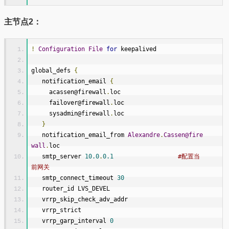
主节点2：
!
Configuration
File
for
 keepalived
global_defs 
{
   notification_email 
{
     acassen@firewall
.
loc
     failover@firewall
.
loc
     sysadmin@firewall
.
loc
}
   notification_email_from 
Alexandre
.
Cassen@fire
wall
.
loc
   smtp_server 
10.0
.
0.1
#配置当
前网关
   smtp_connect_timeout 
30
   router_id LVS_DEVEL
   vrrp_skip_check_adv_addr
   vrrp_strict
   vrrp_garp_interval 
0