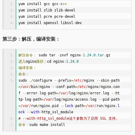
yum install gcc gcc
-
c
++
yum install zlib zlib
-
devel
yum install pcre pcre
-
devel
yum install openssl libssl
-
dev
第三步：解压，编译安装：
解压命令：
 sudo tar 
-
zxvf nginx
-
1.24
.
0.tar
.
gz 
进入
nginx
路径：
cd nginx
-
1.24
.
0
编译安装：
命令：
sudo 
./
configure 
--
prefix
=
/etc/
nginx 
--
sbin
-
path
=
/usr/
bin
/
nginx 
--
conf
-
path
=
/etc/
nginx
/
nginx
.
con
f 
--
error
-
log
-
path
=
/var/
log
/
nginx
/
error
.
log 
--
ht
tp
-
log
-
path
=
/var/
log
/
nginx
/
access
.
log 
--
pid
-
path
=
/var/
run
/
nginx
.
pid 
--
lock
-
path
=
/var/
run
/
nginx
.
l
ock
--
with
-
http_ssl_module
# --with-http_ssl_module这个参数为了启用 SSL 支持。
命令：
sudo make install