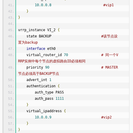
10.0
.
0.8
#vip1
}
}
vrrp_instance VI_2 
{
    state BACKUP                        
#该节点设
置为backup
interface
 eth0
    virtual_router_id 
70
# 同一个V
RRP实例中每个节点的虚拟路由ID必须相同
    priority 
90
# MASTER
节点必须高于BACKUP节点
    advert_int 
1
    authentication 
{
        auth_type PASS
        auth_pass 
1111
}
    virtual_ipaddress 
{
10.0
.
0.9
#vip2
}
}