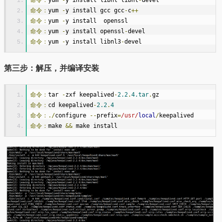
命令：
yum 
-
y install gcc gcc
-
c
++
命令：
yum 
-
y install  openssl 
命令：
yum 
-
y install openssl
-
devel
命令：
yum 
-
y install libnl3
-
devel
第三步：解压，并编译安装
命令：
tar 
-
zxf keepalived
-
2.2
.
4.tar
.
gz
命令：
cd keepalived
-
2.2
.
4
命令：./
configure 
--
prefix
=
/usr/
local
/
keepalived
命令：
make 
&&
 make install