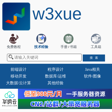
w3xue
免费教程
技术经验
手册
书籍
工具箱
/
前端设计
程序设计
Java相关
移动开发
数据库/运维
软件/图像
大数据/云计算
其他经验