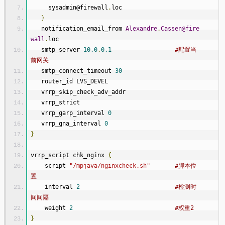
     sysadmin@firewall
.
loc
}
   notification_email_from 
Alexandre
.
Cassen@fire
wall
.
loc
   smtp_server 
10.0
.
0.1
#配置当
前网关
   smtp_connect_timeout 
30
   router_id LVS_DEVEL
   vrrp_skip_check_adv_addr
   vrrp_strict
   vrrp_garp_interval 
0
   vrrp_gna_interval 
0
}
vrrp_script chk_nginx 
{
    script 
"/mpjava/nginxcheck.sh"
#脚本位
置
    interval 
2
#检测时
间间隔
    weight 
2
#权重2
}