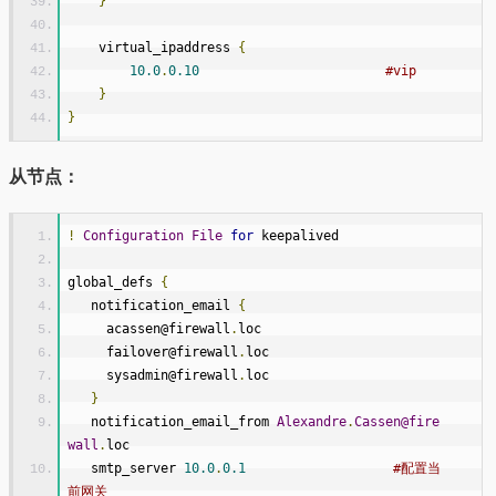
}
    virtual_ipaddress 
{
10.0
.
0.10
#vip
}
}
从节点：
!
Configuration
File
for
 keepalived
global_defs 
{
   notification_email 
{
     acassen@firewall
.
loc
     failover@firewall
.
loc
     sysadmin@firewall
.
loc
}
   notification_email_from 
Alexandre
.
Cassen@fire
wall
.
loc
   smtp_server 
10.0
.
0.1
#配置当
前网关