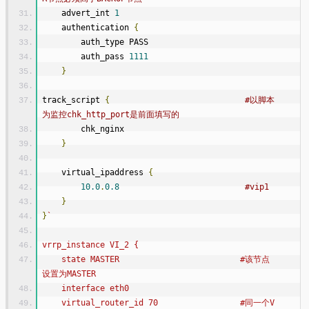
    advert_int 
1
    authentication 
{
        auth_type PASS
        auth_pass 
1111
}
track_script 
{
#以脚本
为监控chk_http_port是前面填写的
        chk_nginx
}
    virtual_ipaddress 
{
10.0
.
0.8
#vip1
}
}
`
vrrp_instance VI_2 {
    state MASTER                         #该节点
设置为MASTER
    interface eth0
    virtual_router_id 70                 #同一个V