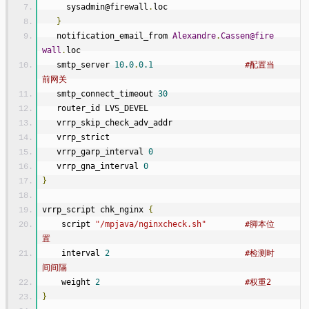
     sysadmin@firewall
.
loc
}
   notification_email_from 
Alexandre
.
Cassen@fire
wall
.
loc
   smtp_server 
10.0
.
0.1
#配置当
前网关
   smtp_connect_timeout 
30
   router_id LVS_DEVEL
   vrrp_skip_check_adv_addr
   vrrp_strict
   vrrp_garp_interval 
0
   vrrp_gna_interval 
0
}
vrrp_script chk_nginx 
{
    script 
"/mpjava/nginxcheck.sh"
#脚本位
置
    interval 
2
#检测时
间间隔
    weight 
2
#权重2
}